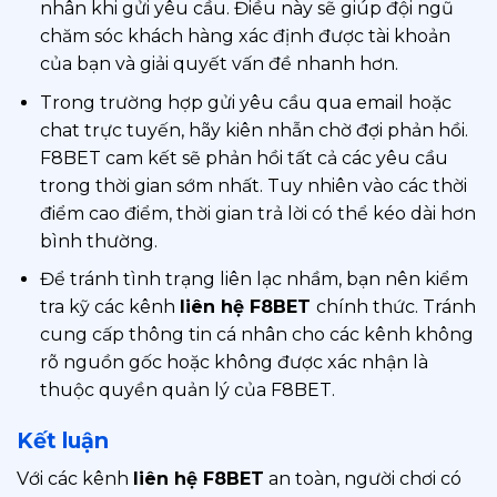
nhân khi gửi yêu cầu. Điều này sẽ giúp đội ngũ
chăm sóc khách hàng xác định được tài khoản
của bạn và giải quyết vấn đề nhanh hơn.
Trong trường hợp gửi yêu cầu qua email hoặc
chat trực tuyến, hãy kiên nhẫn chờ đợi phản hồi.
F8BET cam kết sẽ phản hồi tất cả các yêu cầu
trong thời gian sớm nhất. Tuy nhiên vào các thời
điểm cao điểm, thời gian trả lời có thể kéo dài hơn
bình thường.
Để tránh tình trạng liên lạc nhầm, bạn nên kiểm
tra kỹ các kênh
liên hệ F8BET
chính thức. Tránh
cung cấp thông tin cá nhân cho các kênh không
rõ nguồn gốc hoặc không được xác nhận là
thuộc quyền quản lý của F8BET.
Kết luận
Với các kênh
liên hệ F8BET
an toàn, người chơi có