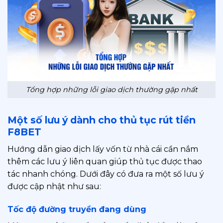
Tổng hợp những lỗi giao dịch thường gặp nhất
Một số lưu ý dành cho thủ tục rút tiền
F8BET
Hướng dẫn giao dịch lấy vốn từ nhà cái cần nắm
thêm các lưu ý liên quan giúp thủ tục được thao
tác nhanh chóng. Dưới đây có đưa ra một số lưu ý
được cập nhật như sau:
Tốc độ đường truyền đang dùng