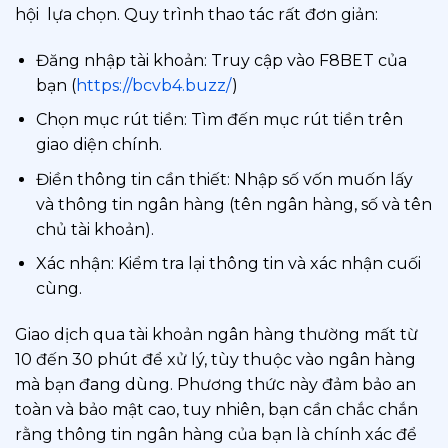
hội lựa chọn. Quy trình thao tác rất đơn giản:
Đăng nhập tài khoản: Truy cập vào F8BET của
bạn (
https://bcvb4.buzz/
)
Chọn mục rút tiền: Tìm đến mục rút tiền trên
giao diện chính.
Điền thông tin cần thiết: Nhập số vốn muốn lấy
và thông tin ngân hàng (tên ngân hàng, số và tên
chủ tài khoản).
Xác nhận: Kiểm tra lại thông tin và xác nhận cuối
cùng.
Giao dịch qua tài khoản ngân hàng thường mất từ
10 đến 30 phút để xử lý, tùy thuộc vào ngân hàng
mà bạn đang dùng. Phương thức này đảm bảo an
toàn và bảo mật cao, tuy nhiên, bạn cần chắc chắn
rằng thông tin ngân hàng của bạn là chính xác để