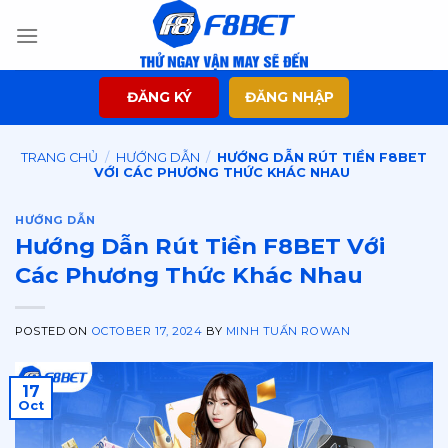
Skip
to
content
ĐĂNG KÝ
ĐĂNG NHẬP
TRANG CHỦ
/
HƯỚNG DẪN
/
HƯỚNG DẪN RÚT TIỀN F8BET
VỚI CÁC PHƯƠNG THỨC KHÁC NHAU
HƯỚNG DẪN
Hướng Dẫn Rút Tiền F8BET Với
Các Phương Thức Khác Nhau
POSTED ON
OCTOBER 17, 2024
BY
MINH TUẤN ROWAN
17
Oct