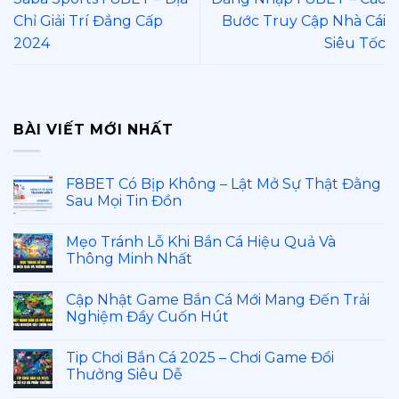
Chỉ Giải Trí Đẳng Cấp
Bước Truy Cập Nhà Cái
2024
Siêu Tốc
BÀI VIẾT MỚI NHẤT
F8BET Có Bịp Không – Lật Mở Sự Thật Đằng
Sau Mọi Tin Đồn
Mẹo Tránh Lỗ Khi Bắn Cá Hiệu Quả Và
Thông Minh Nhất
Cập Nhật Game Bắn Cá Mới Mang Đến Trải
Nghiệm Đầy Cuốn Hút
Tip Chơi Bắn Cá 2025 – Chơi Game Đổi
Thưởng Siêu Dễ