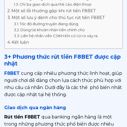
Chỉ bạ giao dịch qua thẻ cào điện thoại
Một số lỗi thường gặp khi rút tiền F8BET
Một số lưu ý dành cho thủ tục rút tiền F8BET
Tốc độ đường truyền đang dùng
Dùng tài khoản nhận tiền chính chủ
Liên hệ nhân viên CSKH khi có rủi ro xảy ra
Kết luận
3+ Phương thức rút tiền F8BET được cập
nhật
F8BET
cung cấp nhiều phương thức linh hoạt, giúp
người chơi dễ dàng chọn lựa cách thức phù hợp với
nhu cầu cá nhân. Dưới đây là các thể phổ biến nhất
được cập nhật tại hệ thống.
Giao dịch qua ngân hàng
Rút tiền F8BET
qua banking ngân hàng là một
trong những phương thức phổ biến được nhiều