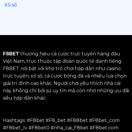
Xổ số
F8BET
thương hiệu cá cược trực tuyến hàng đầu
Việt Nam, trực thuộc tập đoàn quốc tế danh tiếng.
F8BET nổi bật với kho trò chơi hấp dẫn như casino
trực tuyến, xổ số, cá cược bóng đá và nhiều lựa chọn
giải trí đỉnh cao khác. Người chơi yêu thích nhà cái
này không chỉ bởi sự uy tín mà còn nhờ những ưu đãi
siêu hấp dẫn khác.
Hashtags: #F8bet #F8_bet #
F88bet
#F8bet_com
#F8bet_lv #F8bet0 #nha_cai_F8bet #F8bet.com