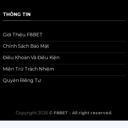
THÔNG TIN
Giới Thiệu F8BET
Chính Sách Bảo Mật
Điều Khoản Và Điều Kiện
Miễn Trừ Trách Nhiệm
Quyền Riêng Tư
Copyright 2026 ©
F8BET - All right reserved.